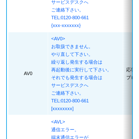
サービスデスクへ
ご連絡下さい。
TEL:0120-800-661
{xxx-xxxxxxx}
<AV0>
お取扱できません。
やり直して下さい。
繰り返し発生する場合は
再起動後に実行して下さい。
応答
AV0
それでも発生する場合は
プロ
サービスデスクへ
ご連絡下さい。
TEL:0120-800-661
[xxxxxxxx]
<AVL>
通信エラー。
端末通信エラーが