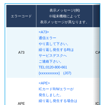
表示メッセージ(例)
エラーコード
※端末機種によって
表示メッセージが異なります。
<A73>
通信エラー
やり直して下さい。
繰り返し発生する時は
A73
CAR
サービスデスクへ
ご連絡下さい。
TEL:0120-800-661
{xxxxxxxxxx} (J07)
<APE>
ICカードR/Wエラーが
発生しました。
繰り返し発生する場合は
APE
ICカ