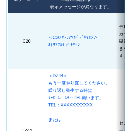
表示メッセージが異なります。
デビ
カー
＜C20 ｵﾄﾘｱﾂｶｲ ﾃﾞｷﾏｾﾝ＞
C20
磁気
ｵﾄﾘｱﾂｶｲ ﾃﾞｷﾏｾﾝ
きな
す。
＜DZ44＞
もう一度やり直してください。
繰り返し発生する時は
ｻｰﾋﾞｽﾃﾞｽｸへTEL願います。
TEL：XXXXXXXXXXX
または
セン
DZ44
ータ