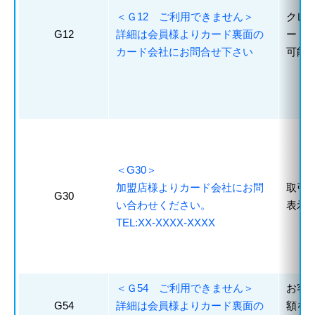
＜Ｇ12 ご利用できません＞
クレ
G12
詳細は会員様よりカード裏面の
ード
カード会社にお問合せ下さい
可能
＜G30＞
加盟店様よりカード会社にお問
取引
G30
い合わせください。
表示
TEL:XX-XXXX-XXXX
＜Ｇ54 ご利用できません＞
お客
G54
詳細は会員様よりカード裏面の
額を