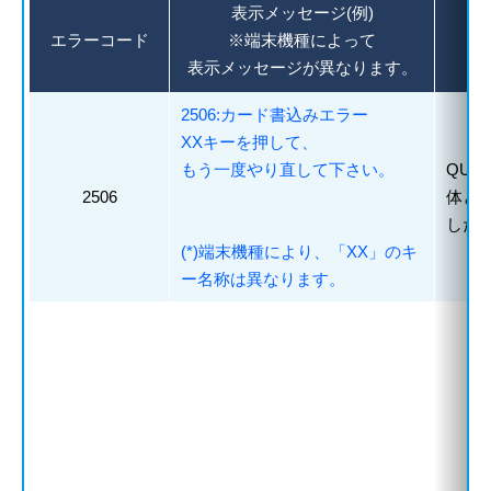
表示メッセージ(例)
エラーコード
※端末機種によって
表示メッセージが異なります。
2506:カード書込みエラー
XXキーを押して、
もう一度やり直して下さい。
QUI
2506
体と
した
(*)端末機種により、「XX」のキ
ー名称は異なります。