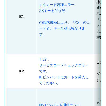
挿入
ＩＣカード処理エラー
通信
XXキーをどうぞ。
示さ
I01
「こ
(*)端末機種により、「XX」のコ
メッ
ード値、キー名称は異なりま
は、
す。
態に
Ｉ02：
ピン
サービスコードチェックエラー
ード
I02
です。
ダで
ICピンパッドにカードを挿入し
す。
てください。
以下
I05:ピンパッド通信エラー