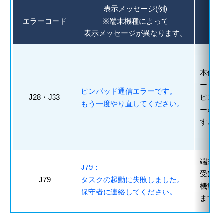
表示メッセージ(例)
エラーコード
※端末機種によって
表示メッセージが異なります。
本体
ーブ
ピンパッド通信エラーです。
J28・J33
ピン
もう一度やり直してください。
ーが
す。
端末
J79：
受け
J79
タスクの起動に失敗しました。
機能
保守者に連絡してください。
ます