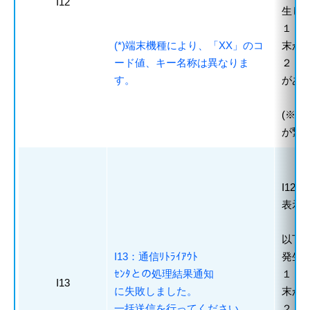
I12
生し
１．
(*)端末機種により、「XX」のコ
末か
ード値、キー名称は異なりま
２．
す。
があ
(※
が繋
I12
表示
以下原
I13：通信ﾘﾄﾗｲｱｳﾄ
発生
ｾﾝﾀとの処理結果通知
１．
I13
に失敗しました。
末か
一括送信を行ってください。
２．