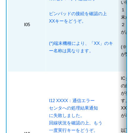
い状
１．
ピンパッドの接続を確認の上
末か
XXキーをどうぞ。
I05
２．
があ
(*)端末機種により、「XX」のキ
(※
ー名称は異なります。
が繋
IC
の結
が発
I12 XXXX：通信エラー
す。
センタへの処理結果通知
XX
に失敗しました。
が表
回線状況を確認の上、もう
一度実行キーをどうぞ。
以下