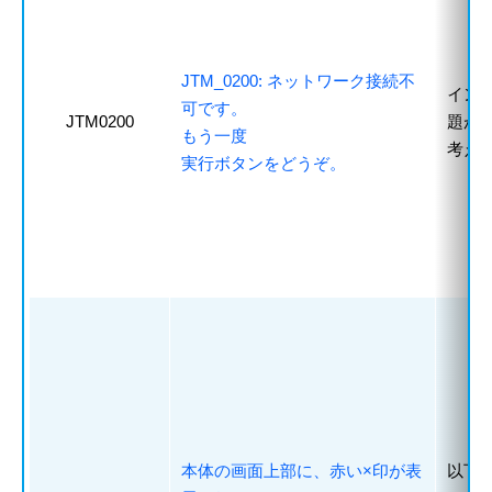
JTM_0200: ネットワーク接続不
イン
可です。
JTM0200
題が
もう一度
考え
実行ボタンをどうぞ。
本体の画面上部に、赤い×印が表
以下