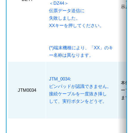
＜DZ44＞
示さ
伝票データ送信に
失敗しました。
XXキーを押してください。
(*)端末機種により、「XX」のキ
ー名称は異なります。
JTM_0034:
本体
ピンパッドが認識できません。
JTM0034
ーブ
接続ケーブルを一度抜き挿し
ます
して、実行ボタンをどうぞ。