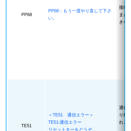
接続
PP68：もう一度やり直して下さ
PP68
また
い。
きな
通信
＜TE51 通信エラー＞
り処
TE51:通信エラー
れま
TE51
リセットキーをどうぞ。